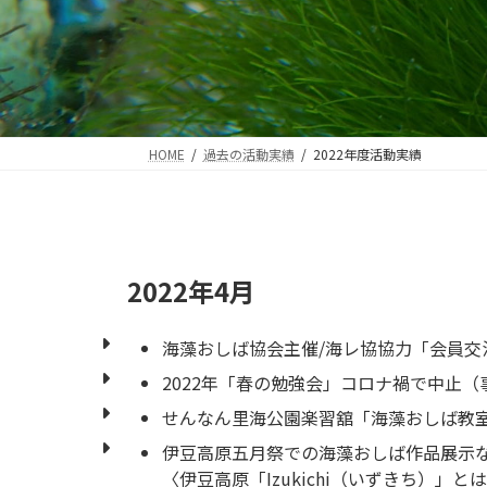
HOME
過去の活動実績
2022年度活動実績
2022年4月
海藻おしば協会主催/海レ協協力「会員交
2022年「春の勉強会」コロナ禍で中止（
せんなん里海公園楽習舘「海藻おしば教室
伊豆高原五月祭での海藻おしば作品展示な
〈伊豆高原「Izukichi（いずきち）