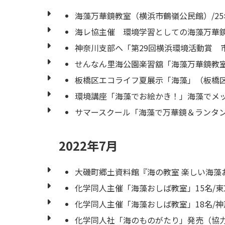
海藻万華鏡教室（横浜市鶴嶺公民館）/2
海レ協主催 環境学習としての海藻万華鏡
神奈川支部へ「第29回横浜環境活動賞 
せんなん里海公園楽習舘「海藻万華鏡教室
板橋区エコライフ夏展示「海藻」（板橋
環境講座「海藻でお絵かき！」海藻でメ
サマースクール「海藻で万華鏡＆ランタン
2022年7月
大磯町郷土資料館『海の教室 楽しい海藻
化学同人主催「海藻おしば教室」15名/
化学同人主催「海藻おしば教室」18名/
化学同人社「海のものがたり」発売（協力