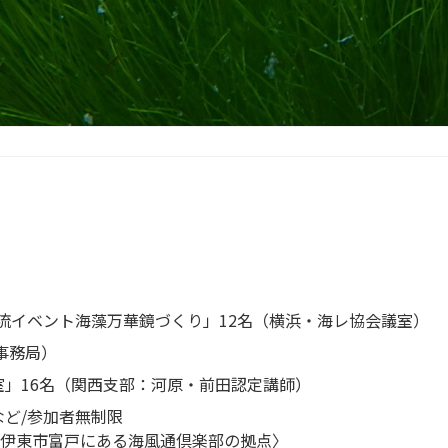
流イベント海藻万華鏡づくり」12名（横浜・海レ協会議室）
事務局）
」16名（関西支部：河原・前田認定講師）
ど/参加者無制限
」とは伊東市富戸にある海風通倶楽部の拠点〉