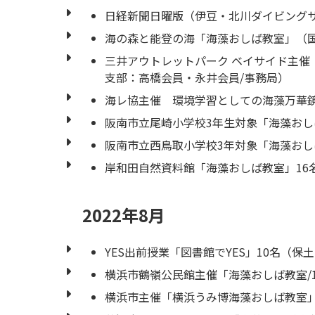
日経新聞日曜版（伊豆・北川ダイビングサ
海の森と能登の海「海藻おしば教室」（国
三井アウトレットパーク ベイサイド主催
支部：高橋会員・永井会員/事務局）
海レ協主催 環境学習としての海藻万華鏡
阪南市立尾崎小学校3年生対象「海藻おし
阪南市立西鳥取小学校3年対象「海藻おし
岸和田自然資料館「海藻おしば教室」16
2022年8月
YES出前授業「図書館でYES」10名（
横浜市鶴嶺公民館主催「海藻おしば教室/
横浜市主催「横浜うみ博海藻おしば教室」