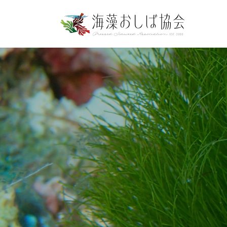
コ
ナ
ン
ビ
テ
ゲ
ン
ー
ツ
シ
へ
ョ
ス
ン
キ
に
ッ
移
プ
動