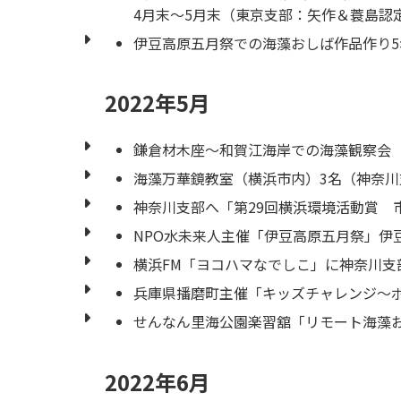
4月末～5月末（東京支部：矢作＆蓑島認
伊豆高原五月祭での海藻おしば作品作り
2022年5月
鎌倉材木座～和賀江海岸での海藻観察会
海藻万華鏡教室（横浜市内）3名（神奈
神奈川支部へ「第29回横浜環境活動賞 
NPO水未来人主催「伊豆高原五月祭」伊
横浜FM「ヨコハマなでしこ」に神奈川支
兵庫県播磨町主催「キッズチャレンジ～ボ
せんなん里海公園楽習舘「リモート海藻お
2022年6月