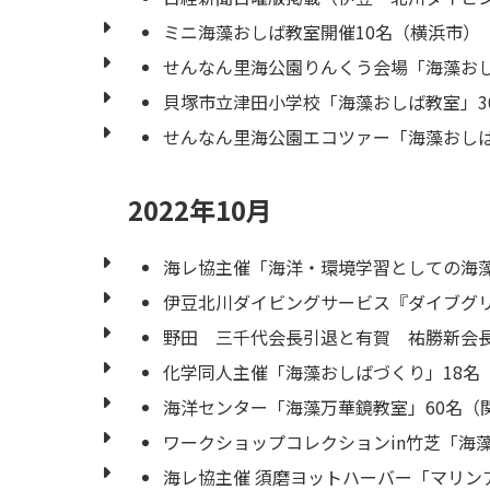
ミニ海藻おしば教室開催10名（横浜市）
せんなん里海公園りんくう会場「海藻お
貝塚市立津田小学校「海藻おしば教室」3
せんなん里海公園エコツァー「海藻おしば
2022年10月
海レ協主催「海洋・環境学習としての海藻
伊豆北川ダイビングサービス『ダイブグ
野田 三千代会長引退と有賀 祐勝新会
化学同人主催「海藻おしばづくり」18名
海洋センター「海藻万華鏡教室」60名（
ワークショップコレクションin竹芝「海
海レ協主催 須磨ヨットハーバー「マリン