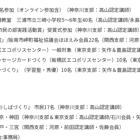
5名参加（オンライン参加含）（神奈川支部：高山認定講師）
教室 三浦市立三崎小学校5～6年生40名（高山認定講師/永島
市民の部実践活動賞」受賞式参加（神奈川支部：高山認定講師
」/阪南市岬町福祉協議会ほほえみ会員22名（関西支部：河
区エコポリスセンター）一般対象（東京支部：矢作＆蓑島認定
ッセージカードづくり（板橋区エコポリスセンター）10名（東
づくり」（学習塾・秀優）10名（東京支部：矢作＆蓑島認定
おしばづくり』 市民17名（神奈川支部：高山認定講師）
東京・神田（神奈川支部＆東京支部：高山認定講師/石川会員・
神戸・三宮（関西支部：河原・前田認定講師・佐藤会員）
:事務局）