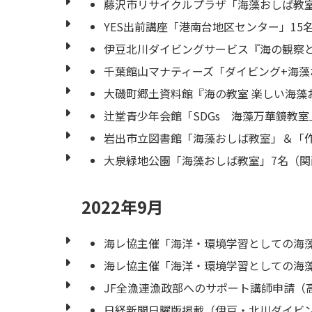
藤沢市リサイクルプラザ「海藻おしば教
YES出前講座「港南台地区センター」15
伊豆北川ダイビングサービス『海の観察と
千葉館山マナティーズ「ダイビング+海藻
大磯町郷土資料館『海の教室 楽しい海藻
辻堂青少年会館「SDGs 海藻万華鏡教
岩出市立図書館「海藻おしば教室」＆「作
大泉緑地公園「海藻おしば教室」7名（
2022年9月
海レ協主催「海洋・環境学習としての海藻
海レ協主催「海洋・環境学習としての海藻
JF全漁連漁政部へのサポート講師申請（
日経新聞日曜版掲載（伊豆・北川ダイビ