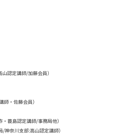
高山認定講師/加藤会員）
定講師・佐藤会員）
作・蓑島認定講師/事務局他）
/神奈川支部:高山認定講師）